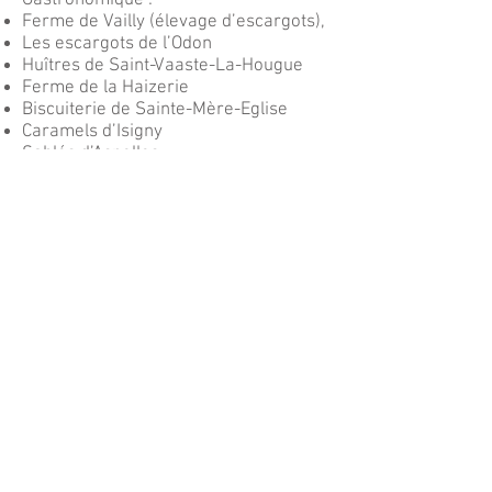
Gastronomique :
Ferme de Vailly (élevage d’escargots),
Les escargots de l’Odon
Huîtres de Saint-Vaaste-La-Hougue
Ferme de la Haizerie
Biscuiterie de Sainte-Mère-Eglise
Caramels d’Isigny
Sablés d’Asnelles
Le Saumonier Bayeux
Production de cidre :
Le verger de Romilly (25 minutes en
voiture)
La ferme de la Sapinière (20 minutes
en voiture)
Cidrerie Viard (5 minutes en voiture)
Visite guidée de la ville de Bayeux &
de la cathédrale
Marchés à Bayeux – producteur