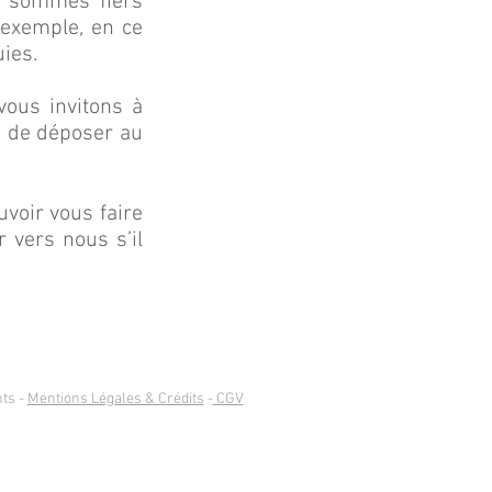
s sommes fiers
exemple, en ce
uies.
vous invitons à
s de déposer au
uvoir vous faire
 vers nous s’il
ts -
Mentions Légales & Crédits
-
CGV