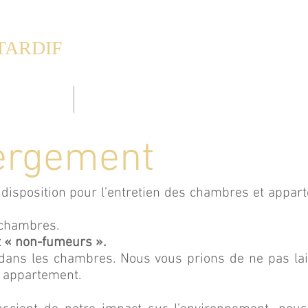
TARDIF
esthouse
& Appartements
ROOMS
APARTMENTS
POOL
ergement
e disposition pour l’entretien des chambres et appar
 chambres.
 « non-fumeurs ».
e dans les chambres. Nous vous prions de ne pas lai
 appartement.