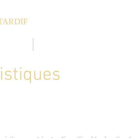
TARDIF
esthouse
& Appartements
CHAMBRES
APPARTEMENTS
PISCINE
istiques