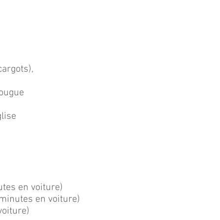
cargots),
Hougue
lise
tes en voiture)
minutes en voiture)
voiture)