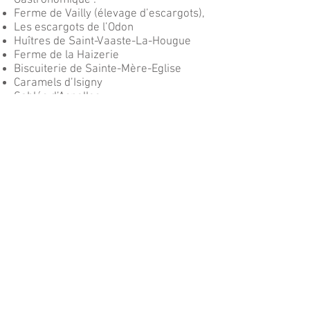
Gastronomique :
Ferme de Vailly (élevage d’escargots),
Les escargots de l’Odon
Huîtres de Saint-Vaaste-La-Hougue
Ferme de la Haizerie
Biscuiterie de Sainte-Mère-Eglise
Caramels d’Isigny
Sablés d’Asnelles
Le Saumonier Bayeux
Production de cidre :
Le verger de Romilly (25 minutes en
voiture)
La ferme de la Sapinière (20 minutes
en voiture)
Cidrerie Viard (5 minutes en voiture)
Visite guidée de la ville de Bayeux &
de la cathédrale
Marchés à Bayeux – producteur