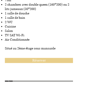
75m²
2 chambres avec double queen (160*200) ou 2
lits jumeaux (80*200)
1 salle de douche
1 salle de bain
2 WC
Cuisine
Salon
TV SAT Wi-Fi
Air Conditionnée
Situé au 2ème étage sous mansarde
Réserver