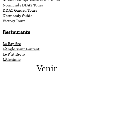
Around Europe Battlefields Tours
Normandy DDAY Tours
DDAY Guided Tours
Normandy Guide
Victory Tours
Restaurants
La Rapière
L'Angle Saint Laurent
Le P'tit Resto
L'Alchimie
Venir