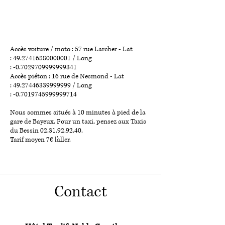
Accès voiture / moto : 57 rue Larcher - Lat
:
49.27416880000001
/ Long
: -0.7029709999999341
Accès piéton : 16 rue de Nesmond - Lat
:
49.27446339999999
/ Long
: -0.7019745999999714
Nous sommes situés à 10 minutes à pied de la
gare de Bayeux. Pour un taxi, pensez aux Taxis
du Bessin
02.31.92.92.40
.
Tarif moyen 7€ l'aller.
Contact