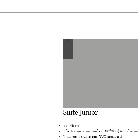
Suite Junior
+/- 45 m²
1 letto matrimoniale (180*200) & 1 divan
1 bagno privato con WC separati