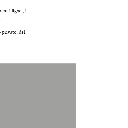
enti lignei, i
.
 privato, del