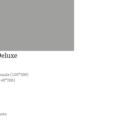
eluxe
niale (180*200)
(140*200)
ento