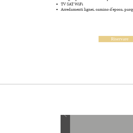
TV SAT WiFi
Arredamenti lignei, camino d'epoca, parq
Riservare