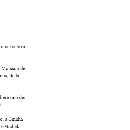
to nel centro
o Moisson de
eux, della
iere uno dei
d.
rco, a Omaha
nt-Michel.