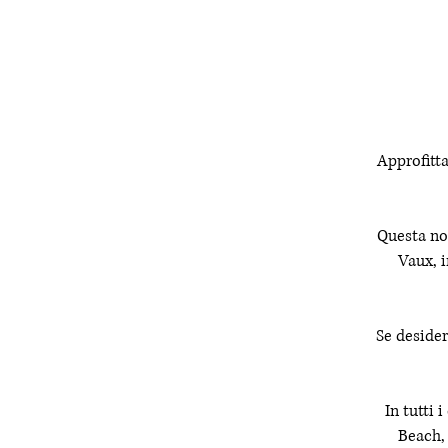
Approfitta
Questa no
Vaux, i
Se deside
In tutti 
Beach,