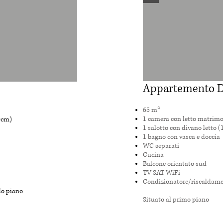
Appartemento D
65 m²
1 camera con letto matrimo
0cm)
1 salotto con divano letto 
1 bagno con vasca e doccia
WC separati
Cucina
Balcone orientato sud
TV SAT WiFi
Condizionatore/riscaldam
do piano
Situato al primo piano