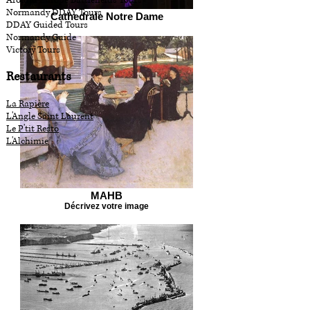
Around Europe Battlefields Tours
Normandy DDAY Tours
Cathedrale Notre Dame
DDAY Guided Tours
Normandy Guide
Victory Tours
Restaurants
La Rapière
L'Angle Saint Laurent
Le P'tit Resto
L'Alchimie
MAHB
Décrivez votre image