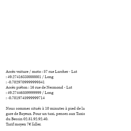
Accès voiture / moto : 57 rue Larcher - Lat
:
49.27416880000001
/ Long
: -0.7029709999999341
Accès piéton : 16 rue de Nesmond - Lat
:
49.27446339999999
/ Long
: -0.7019745999999714
Nous sommes situés à 10 minutes à pied de la
gare de Bayeux. Pour un taxi, pensez aux Taxis
du Bessin
02.31.92.92.40
.
Tarif moyen 7€ l'aller.