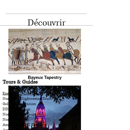
Découvrir
Bayeux Tapestry
Tours & Guides
Executive D-Day Tours
Normandy Sightseeing Tours
Gold Beach Evasion
DDAY Historian
Normandy 44 Tours
NormandYours
American DDAY Tours