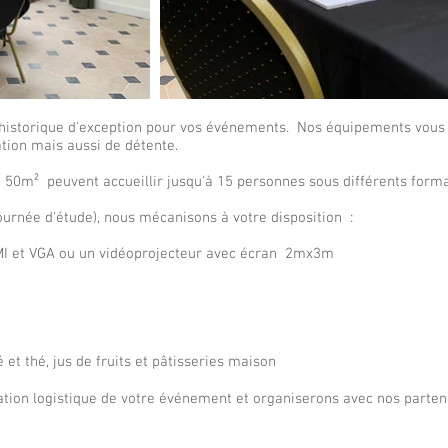
e historique d'exception pour vos événements. Nos équipements vous
ation mais aussi de détente.
t 50m² peuvent accueillir jusqu'à 15 personnes sous différents form
ournée d'étude), nous mécanisons à votre disposition :
MI et VGA ou un vidéoprojecteur avec écran 2mx3m
et thé, jus de fruits et pâtisseries maison
tion logistique de votre événement et organiserons avec nos partenai